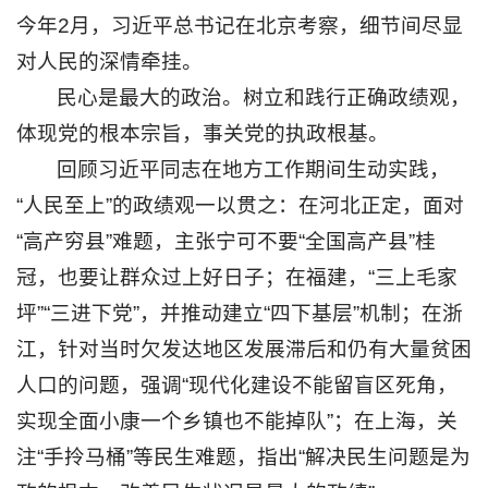
息
今年2月，习近平总书记在北京考察，细节间尽显
对人民的深情牵挂。
公
民心是最大的政治。树立和践行正确政绩观，
开
体现党的根本宗旨，事关党的执政根基。
智
慧
回顾习近平同志在地方工作期间生动实践，
校
“人民至上”的政绩观一以贯之：在河北正定，面对
园
学
“高产穷县”难题，主张宁可不要“全国高产县”桂
生
冠，也要让群众过上好日子；在福建，“三上毛家
网
坪”“三进下党”，并推动建立“四下基层”机制；在浙
络
教
江，针对当时欠发达地区发展滞后和仍有大量贫困
职
人口的问题，强调“现代化建设不能留盲区死角，
工
校
实现全面小康一个乡镇也不能掉队”；在上海，关
友
注“手拎马桶”等民生难题，指出“解决民生问题是为
邮
箱