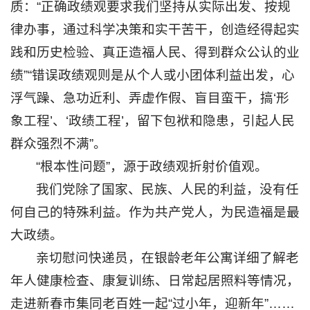
质：“正确政绩观要求我们坚持从实际出发、按规
学
律办事，通过科学决策和实干苦干，创造经得起实
研
践和历史检验、真正造福人民、得到群众公认的业
绩”“错误政绩观则是从个人或小团体利益出发，心
究
浮气躁、急功近利、弄虚作假、盲目蛮干，搞‘形
学
象工程’、‘政绩工程’，留下包袱和隐患，引起人民
生
群众强烈不满”。
工
“根本性问题”，源于政绩观折射价值观。
作
我们党除了国家、民族、人民的利益，没有任
一
何自己的特殊利益。作为共产党人，为民造福是最
网
大政绩。
通
亲切慰问快递员，在银龄老年公寓详细了解老
办
年人健康检查、康复训练、日常起居照料等情况，
信
走进新春市集同老百姓一起“过小年，迎新年”……