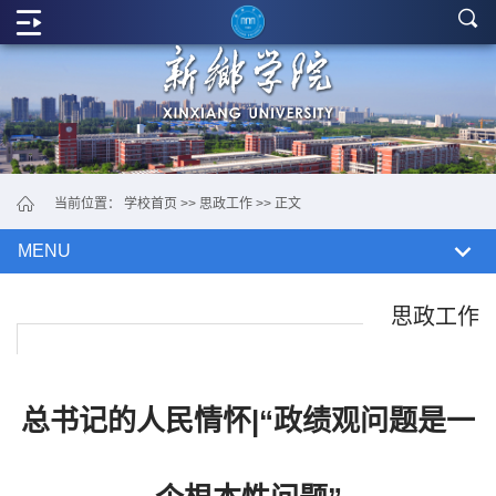
学
院
概
况
党
当前位置：
学校首页
>>
思政工作
>> 正文
政
MENU
机
构
思政工作
教
学
总书记的人民情怀|“政绩观问题是一
单
位