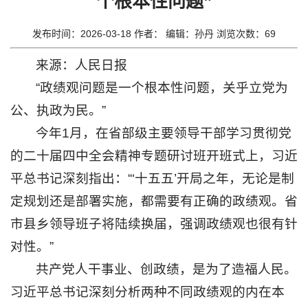
个根本性问题”
思
政
发布时间：2026-03-18 作者： 编辑：孙丹 浏览次数：
69
工
来源：人民日报
作
“政绩观问题是一个根本性问题，关乎立党为
教
公、执政为民。”
今年1月，在省部级主要领导干部学习贯彻党
育
的二十届四中全会精神专题研讨班开班式上，习近
教
平总书记深刻指出：“‘十五五’开局之年，无论是制
学
定规划还是部署实施，都需要有正确的政绩观。省
招
市县乡领导班子将陆续换届，强调政绩观也很有针
生
对性。”
就
共产党人干事业、创政绩，是为了造福人民。
业
习近平总书记深刻分析两种不同政绩观的内在本
科