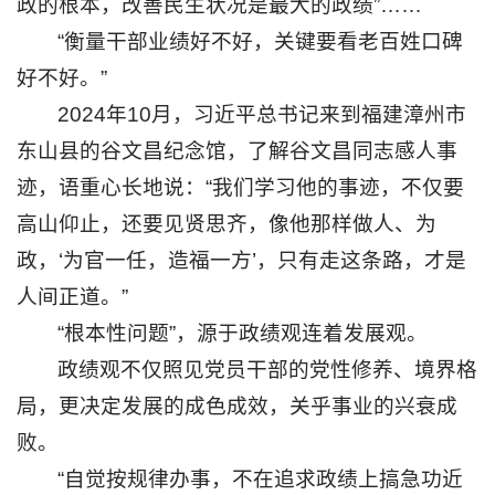
政的根本，改善民生状况是最大的政绩”……
访
“衡量干部业绩好不好，关键要看老百姓口碑
客
入
好不好。”
校
2024年10月，习近平总书记来到福建漳州市
图
书
东山县的谷文昌纪念馆，了解谷文昌同志感人事
招
迹，语重心长地说：“我们学习他的事迹，不仅要
聘
高山仰止，还要见贤思齐，像他那样做人、为
校
长
政，‘为官一任，造福一方’，只有走这条路，才是
信
箱
人间正道。”
English
“根本性问题”，源于政绩观连着发展观。
捐
政绩观不仅照见党员干部的党性修养、境界格
赠
局，更决定发展的成色成效，关乎事业的兴衰成
败。
“自觉按规律办事，不在追求政绩上搞急功近