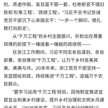
利、弄虚作假、盲目蛮干那一套，杜绝新官不理旧
账和‘形象工程’、‘政绩工程’。”习近平总书记告诫
党员干部沉下心来踏实干：“一步一个脚印、稳扎
稳打向前走”。
从“千万工程”到乡村全面振兴，折射出在尊重
规律的前提下一锤接着一锤敲的政绩观——
在浙江工作期间，习近平同志亲自谋划、亲自
部署、亲自推动“千万工程”，让万千乡村各美其
美、美美与共。20多年来，浙江党员干部坚持一
张蓝图绘到底，持续推进“千万工程”，造福万千农
民群众。
“要学习运用‘千万工程’经验，因地制宜推进宜
居宜业和美乡村建设，提升乡村治理和文明乡风建
设水平。”2025年年底，习近平总书记对做好“三