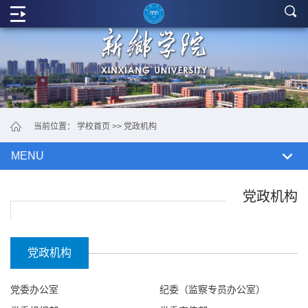
学
院
概
况
党
当前位置：
学校首页
>>
党政机构
政
MENU
机
构
党政机构
教
学
党政机构
单
党委办公室
纪委（监察专员办公室）
位