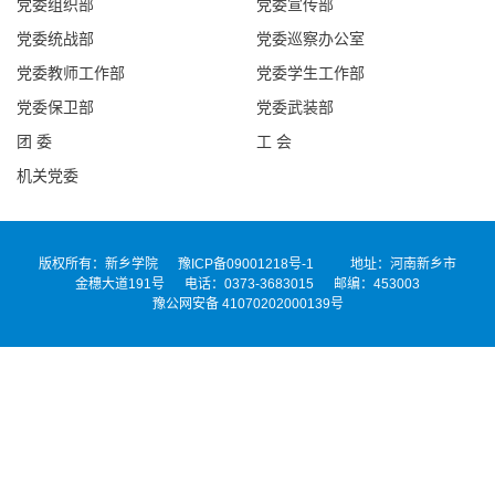
党委组织部
党委宣传部
思
党委统战部
党委巡察办公室
政
党委教师工作部
党委学生工作部
工
党委保卫部
党委武装部
作
团 委
工 会
教
机关党委
育
教
版权所有：新乡学院
豫ICP备09001218号-1
地址：河南新乡市
金穗大道191号 电话：0373-3683015 邮编：453003
学
豫公网安备 41070202000139号
招
生
就
业
科