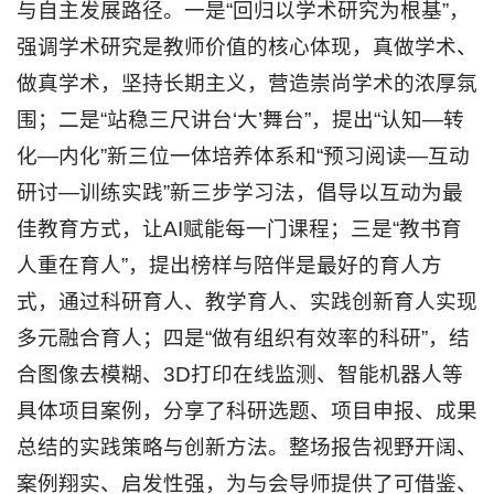
与自主发展路径。一是“回归以学术研究为根基”，
学
强调学术研究是教师价值的核心体现，真做学术、
研
做真学术，坚持长期主义，营造崇尚学术的浓厚氛
围；二是“站稳三尺讲台‘大’舞台”，提出“认知—转
究
化—内化”新三位一体培养体系和“预习阅读—互动
学
研讨—训练实践”新三步学习法，倡导以互动为最
生
佳教育方式，让AI赋能每一门课程；三是“教书育
工
人重在育人”，提出榜样与陪伴是最好的育人方
作
式，通过科研育人、教学育人、实践创新育人实现
一
多元融合育人；四是“做有组织有效率的科研”，结
网
合图像去模糊、3D打印在线监测、智能机器人等
通
具体项目案例，分享了科研选题、项目申报、成果
办
总结的实践策略与创新方法。整场报告视野开阔、
信
案例翔实、启发性强，为与会导师提供了可借鉴、