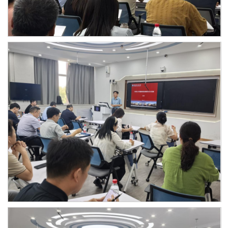
访
客
入
校
图
书
招
聘
校
长
信
箱
English
捐
赠