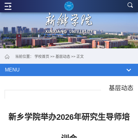
学
院
概
况
党
当前位置：
学校首页
>>
基层动态
>> 正文
政
MENU
机
构
基层动态
教
学
新乡学院举办2026年研究生导师培
单
位