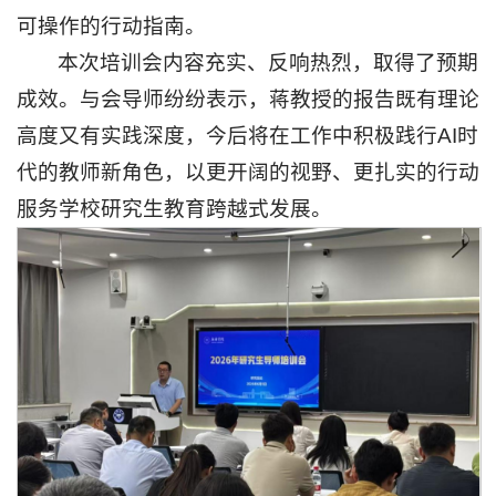
息
可操作的行动指南。
本次培训会内容充实、反响热烈，取得了预期
公
成效。与会导师纷纷表示，蒋教授的报告既有理论
开
高度又有实践深度，今后将在工作中积极践行AI时
智
慧
代的教师新角色，以更开阔的视野、更扎实的行动
校
服务学校研究生教育跨越式发展。
园
学
生
网
络
教
职
工
校
友
邮
箱