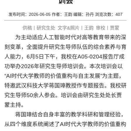
训会
思
政
发布时间：2026-06-05 作者：王韵 编辑：孙丹 浏览次数：
407
工
供稿丨研究生处 文字&照片丨王韵 审校丨贾蒙
作
为主动适应人工智能时代对高等教育带来的深
教
刻变革，全面提升研究生导师队伍的综合素养与育
人能力，6月5日下午，我校在A05-0204报告厅成
育
功举办2026年研究生导师培训会。本次培训会以
教
“AI时代大学教师的价值重构与自主发展”为主题，
学
特邀武汉科技大学蒋国璋教授作专题报告。我校研
招
究生导师50余人参会。培训会由研究生处处长贾
生
蒙主持。
就
蒋国璋结合自身丰富的教学科研和管理经验，
业
从四个维度系统阐述了AI时代大学教师的价值重构
科