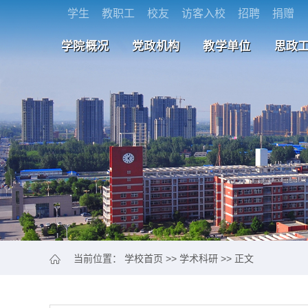
学生
教职工
校友
访客入校
招聘
捐赠
学院概况
党政机构
教学单位
思政
当前位置：
学校首页
>>
学术科研
>> 正文