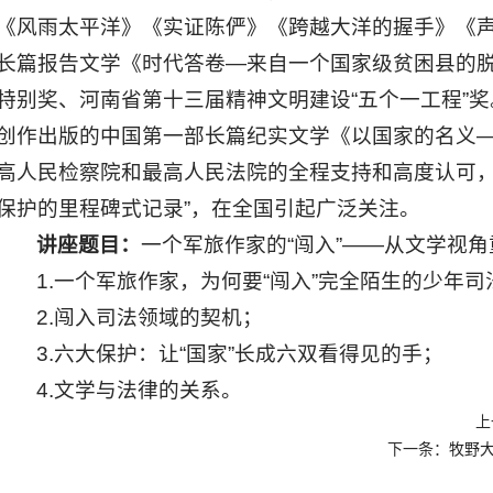
《风雨太平洋》《实证陈俨》《跨越大洋的握手》《声
长篇报告文学《时代答卷—来自一个国家级贫困县的
特别奖、河南省第十三届精神文明建设“五个一工程”奖
创作出版的中国第一部长篇纪实文学《以国家的名义
高人民检察院和最高人民法院的全程支持和高度认可，
保护的里程碑式记录”，在全国引起广泛关注。
讲座题目：
一个军旅作家的“闯入”——从文学视
1.一个军旅作家，为何要“闯入”完全陌生的少年
2.闯入司法领域的契机；
3.六大保护：让“国家”长成六双看得见的手；
4.文学与法律的关系。
上
下一条：
牧野