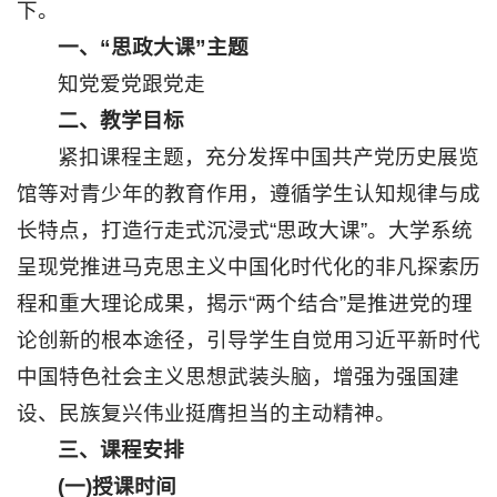
下。
学
一、“思政大课”主题
研
知党爱党跟党走
二、教学目标
究
紧扣课程主题，充分发挥中国共产党历史展览
学
馆等对青少年的教育作用，遵循学生认知规律与成
生
长特点，打造行走式沉浸式“思政大课”。大学系统
工
呈现党推进马克思主义中国化时代化的非凡探索历
作
程和重大理论成果，揭示“两个结合”是推进党的理
一
论创新的根本途径，引导学生自觉用习近平新时代
网
中国特色社会主义思想武装头脑，增强为强国建
通
设、民族复兴伟业挺膺担当的主动精神。
办
三、课程安排
信
(一)授课时间