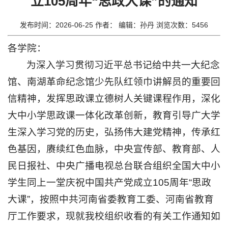
立105周年“思政大课”的通知
思
政
发布时间：2026-06-25 作者： 编辑：孙丹 浏览次数：
5456
工
各学院：
作
为深入学习贯彻习近平总书记给中共一大纪念
教
馆、南湖革命纪念馆少先队红领巾讲解员的重要回
信精神，发挥思政课立德树人关键课程作用，深化
育
大中小学思政课一体化改革创新，教育引导广大学
教
生深入学习党的历史，弘扬伟大建党精神，传承红
学
色基因，赓续红色血脉，中央宣传部、教育部、人
招
民日报社、中央广播电视总台联合组织全国大中小
生
学生同上一堂庆祝中国共产党成立105周年“思政
就
大课”，按照中共河南省委教育工委、河南省教育
业
厅工作要求，现就我校组织收看的有关工作通知如
科