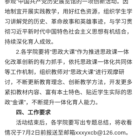
参观”中国共产党历史展览馆的一项创新活动。因
访
地制宜开展实践教学，用好红色资源，组织学生学
客
入
习讲解党的历史、革命故事和英雄事迹，与学习贯
校
彻习近平新时代中国特色社会主义思想有机结合，
图
书
持续深化育人成效。
招
2.各学院要将“思政大课”作为推进思政课一体
聘
化改革创新的有力抓手，依托思政课一体化共同体
校
长
等工作机制，组织教师对“思政大课”进行观摩研
信
箱
讨，不断更新教育理念、创新教学方法，开发更多
English
紧扣教材内容、富有本土特色、贴近学生实际的思
捐
政“金课”，不断提升一体化育人能力。
赠
四、工作要求
活动结束后，各学院要写出专题总结，将收看
情况于7月2日前报送至邮箱xxxyxcb@126.com。