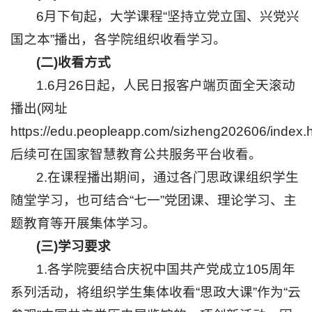
息
6月下旬起，大学课程“坚持立党立国、兴党兴
国之本”播出，各学院组织收看学习。
公
(二)收看方式
开
1.6月26日起，人民日报客户端页面全天滚动
智
慧
播出(网址
校
https://edu.peopleapp.com/sizheng202606/index.
园
学
后续可在国家智慧教育公共服务平台收看。
生
2.在课程播出期间，通过各门思政课组织学生
网
随堂学习，也可结合“七一”党团课、理论学习、主
络
教
题教育等开展集体学习。
职
(三)学习要求
工
校
1.各学院要结合庆祝中国共产党成立105周年
友
系列活动，将组织学生集体收看“思政大课”作为“云
邮
箱