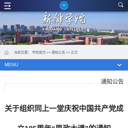
学
院
概
况
党
当前位置：
学校首页
>>
通知公告
>> 正文
政
MENU
机
构
通知公告
教
学
关于组织同上一堂庆祝中国共产党成
单
位