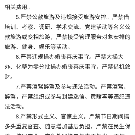
息
相关费用。
5.严禁公款旅游及违规接受旅游安排。严禁借
公
培训、考察、调研、学术交流、党建活动等名义公
开
款旅游或变相旅游，严禁接受管理服务对象安排的
智
慧
旅游、健身、娱乐等活动。
校
6.严禁违规操办婚丧喜庆事宜。严禁大操大
园
学
办、化整为零分批操办婚丧喜庆事宜，严禁借机敛
生
财。
网
7.严禁酒驾醉驾及参与违法活动。严禁酒驾、
络
教
醉驾，严禁组织或参与封建迷信、黄赌毒等违纪违
职
法活动。
工
校
8.严禁形式主义、官僚主义。严禁节日期间搞
友
多头重复督查、随意增加基层负担，严禁在民生保
邮
箱