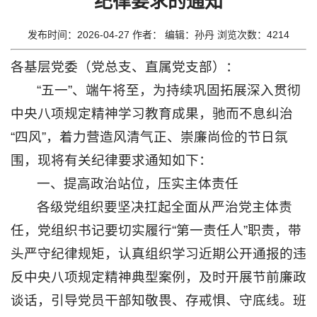
纪律要求的通知
思
政
发布时间：2026-04-27 作者： 编辑：孙丹 浏览次数：
4214
工
各基层党委（党总支、直属党支部）：
作
“五一”、端午将至，为持续巩固拓展深入贯彻
教
中央八项规定精神学习教育成果，驰而不息纠治
“四风”，着力营造风清气正、崇廉尚俭的节日氛
育
围，现将有关纪律要求通知如下：
教
一、提高政治站位，压实主体责任
学
各级党组织要坚决扛起全面从严治党主体责
招
任，党组织书记要切实履行“第一责任人”职责，带
生
头严守纪律规矩，认真组织学习近期公开通报的违
就
反中央八项规定精神典型案例，及时开展节前廉政
业
谈话，引导党员干部知敬畏、存戒惧、守底线。班
科