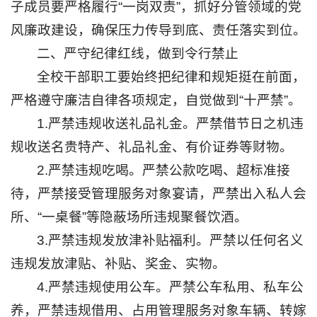
子成员要严格履行“一岗双责”，抓好分管领域的党
学
风廉政建设，确保压力传导到底、责任落实到位。
研
二、严守纪律红线，做到令行禁止
全校干部职工要始终把纪律和规矩挺在前面，
究
严格遵守廉洁自律各项规定，自觉做到“十严禁”。
学
1.严禁违规收送礼品礼金。严禁借节日之机违
生
规收送名贵特产、礼品礼金、有价证券等财物。
工
2.严禁违规吃喝。严禁公款吃喝、超标准接
作
待，严禁接受管理服务对象宴请，严禁出入私人会
一
所、“一桌餐”等隐蔽场所违规聚餐饮酒。
网
3.严禁违规发放津补贴福利。严禁以任何名义
通
违规发放津贴、补贴、奖金、实物。
办
4.严禁违规使用公车。严禁公车私用、私车公
信
养，严禁违规借用、占用管理服务对象车辆、转嫁