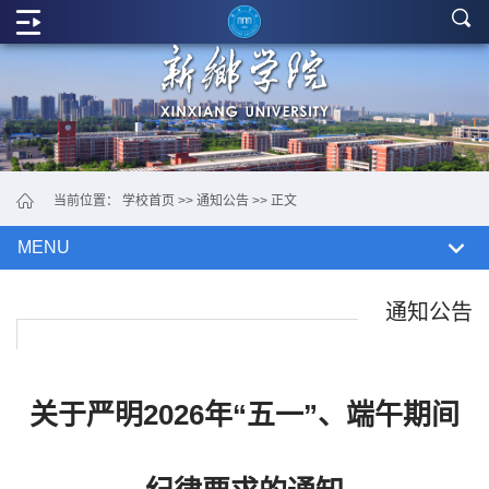
学
院
概
况
党
当前位置：
学校首页
>>
通知公告
>> 正文
政
MENU
机
构
通知公告
教
学
关于严明2026年“五一”、端午期间
单
位