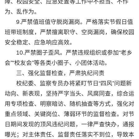
障、校园安全、应急处置等工作中不担当、不作
访
为、乱作为。
客
入
9.严禁值班值守脱岗漏岗。严格落实节假日值
校
班带班制度，严禁擅离职守、空岗漏岗，确保校园
图
书
安全稳定、应急响应高效。
招
10.严禁圈子歪风。严禁违规组织或参加“老乡
聘
会”“校友会”等各类小圈子、小团体活动。
校
长
三、强化监督检查，严肃执纪问责
信
箱
校纪委、监察专员办将紧盯节日“四风”问题新
English
动向、新表现，坚持严字当头、风腐同查，综合运
捐
用专项检查、明察暗访、随机抽查等方式，强化对
赠
重点领域、关键岗位、薄弱环节的监督检查。对节
日期间发现的顶风违纪问题，一律严查快办，通报
曝光；对主体责任、监督责任落实不到位，导致本