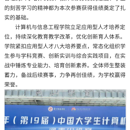
息
的刻苦学习的精神都为本次参赛获得佳绩奠定了扎
公
实的基础。
计算机与信息工程学院立足应用型人才培养定
开
位，持续深化教育教学改革，优化创新育人体系。
智
慧
学院紧扣应用型人才八大培养要点，常态化组织学
校
生参与学科竞赛、创新实训与综合实践项目，在实
园
学
战中锤炼专业能力、培育创新素养。全体师生整装
生
蓄力，备战后续赛事，力争再创佳绩，为学校赢得
网
络
荣誉。
教
职
工
校
友
邮
箱