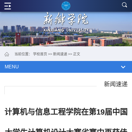
学
院
概
况
党
当前位置：
学校首页
>>
新闻速递
>> 正文
政
MENU
机
构
新闻速递
教
学
计算机与信息工程学院在第19届中国
单
位