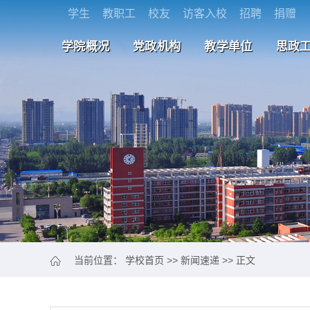
学生
教职工
校友
访客入校
招聘
捐赠
学院概况
党政机构
教学单位
思政
当前位置：
学校首页
>>
新闻速递
>> 正文